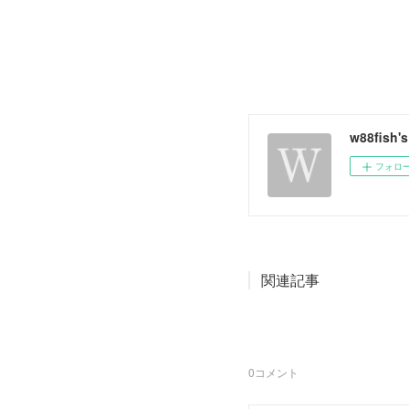
w88fish'
フォロ
関連記事
0
コメント