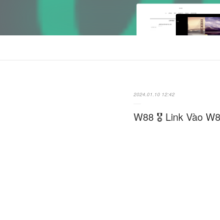
2024.01.10 12:42
W88 🎖️ Link Vào W