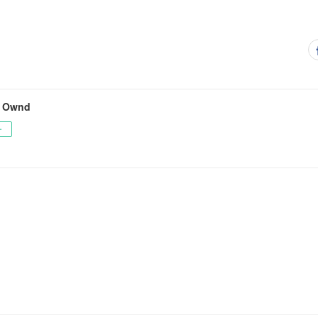
s Ownd
ー