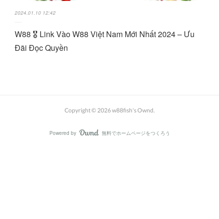
2024.01.10 12:42
W88 🎖️ Link Vào W88 Việt Nam Mới Nhất 2024 – Ưu
Đãi Đọc Quyền
Copyright ©
2026
w88fish's Ownd
.
Powered by
無料でホームページをつくろう
AmebaOwnd
フォロー